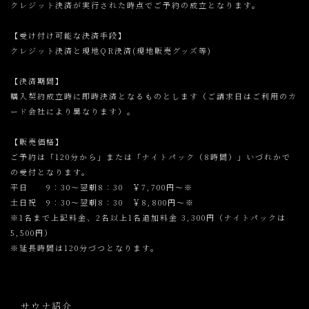
クレジット決済が実行された時点でご予約の成立となります。
【受け付け可能な決済手段】
クレジット決済と現地QR決済(現地販売グッズ等)
【決済期間】
購入契約成立時に即時決済となるものとします（ご請求日はご利用のカ
ード会社により異なります）。
【販売価格】
ご予約は「120分から」または「ナイトパック（8時間）」いづれかで
の受付となります。
平日 9：30～翌朝8：30 ￥7,700円～※
土日祝 9：30～翌朝8：30 ￥8,800円～※
※1名まで上記料金、2名以上1名追加料金 3,300円（ナイトパックは
5,500円）
※延長時間は120分づつとなります。
サウナ紹介