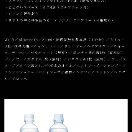
・アウフグース：スイッチでON/OFF可能（温冷交互のみ）
・ととのいスペース：イス4席（フルフラット可）
・ドリンク販売あり
・サウナの中に持ち込める、オリジナルタンブラー（利用無料）
Wi-fi／Bluetooth／21:00〜時間制無料駐車場（１台分）／タトゥー
OK／携帯充電／ウォシュレット／ドライヤー／ヘアアイロン／ウォー
ターサーバー／サウナマット（無料）／ポンチョ館内着1枚（有料500
円）／フェイスタオル1枚（無料）／バスタオル1枚（無料）／フェイス
ソープ／メイク落とし／化粧水＆オイル／ハンドソープ／シャンプー／
コンディショナー／ボディソープ／綿棒／ヘアゴム／コットン／ヘアク
シ／アロマ水