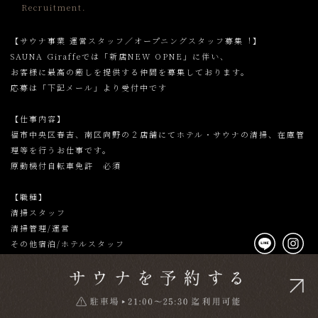
Recruitment.
【サウナ事業 運営スタッフ／オープニングスタッフ募集︕】
SAUNA Giraffeでは「新店NEW OPNE」に伴い、
お客様に最高の癒しを提供する仲間を募集しております。
応募は「下記メール」より受付中です
【仕事内容】
福市中央区春吉、南区向野の２店舗にてホテル・サウナの清掃、在庫管
理等を行うお仕事です。
原動機付自転車免許 必須
【職種】
清掃スタッフ
清掃管理/運営
その他宿泊/ホテルスタッフ
【求める人材】
《必須条件》
責任を持って最後まで前向きに業務に取り組める方