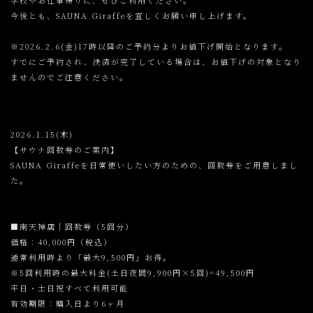
学校やお仕事帰りに、ぜひご利用ください。
今後とも、SAUNA Giraffeを宜しくお願い申し上げます。
※2026.2.6(金)17時以降のご予約分よりお値下げ開始となります。
すでにご予約され、決済が完了している場合は、お値下げの対象となり
ませんのでご注意ください。
2026.1.15(木)
【サウナ回数券のご案内】
SAUNA Giraffeを日常使いしたい方のための、回数券をご用意しまし
た。
■南天神店｜回数券（5回分）
価格：40,000円（税込）
通常利用時より「最大9,500円」お得。
※5回利用時の最大料金(土日夜間9,900円×5回)=49,500円
平日・土日祝すべて利用可能
有効期限：購入日より6ヶ月