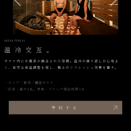
SAUNA TYPE 02
温冷交互。
サウナ内に水風呂が融合された空間。温冷の繰り返しが心地よ
く、自然な体温調整を促し、極上のリフレッシュ効果を齎す。
・タイプ：貸切／個室サウナ
・収容：最大4名。家族・グループ混浴利用OK
予約する