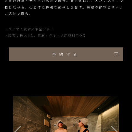
茶室の静寂とサウナの温熱を融合。畳に寝転び、木材の温もりを
感じながら、心と体に特別な癒やしを齎す。茶室の静寂とサウナ
の温熱を融合。
・タイプ：貸切／個室サウナ
・収容：最大4名。家族・グループ混浴利用OK
予約する