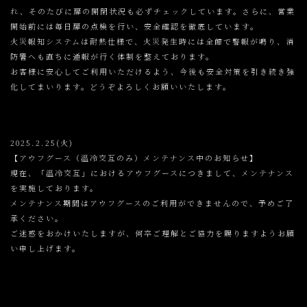
れ、そのたびに扉の開閉状況も必ずチェックしています。さらに、営業
開始前には毎日扉の点検を行い、安全確認を徹底しています。
火災報知システムは耐熱仕様で、火災発生時には全館で警報が鳴り、消
防署へも直ちに通報が行く体制を整えております。
お客様に安心してご利用いただけるよう、今後も安全対策を引き続き強
化してまいります。どうぞよろしくお願いいたします。
2025.2.25(火)
【アウフグース（温冷交互のみ）メンテナンス中のお知らせ】
現在、「温冷交互」におけるアウフグースにつきまして、メンテナンス
を実施しております。
メンテナンス期間はアウフグースのご利用ができませんので、予めご了
承ください。
ご迷惑をおかけいたしますが、何卒ご理解とご協力を賜りますようお願
い申し上げます。