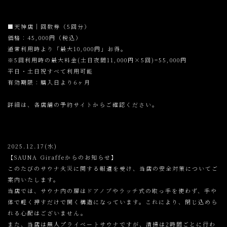
■天神店｜回数券（5回分）
価格：45,000円（税込）
通常利用時より「最大10,000円」お得。
※5回利用時の最大料金(土日夜間11,000円×5回)=55,000円
平日・土日祝すべて利用可能
有効期限：購入日より6ヶ月
詳細は、各店舗の予約サイトからご確認ください。
2025.12.17(水)
【SAUNA Giraffeからのお知らせ】
このたびのサウナ火災に関する報道を受け、当店の安全対策についてご
案内いたします。
当店では、サウナ内の扉はドアノブやラッチ式の取っ手を使わず、手や
体で軽く押すだけで開く構造になっています。これにより、閉じ込めら
れる心配はございません。
また、当店は無人プライベートサウナですが、清掃は2時間ごとに行わ